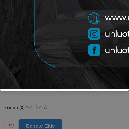
574,70
₺
488,93
₺
OEM
DELPHI HDF518
Kategori
DELPHI
Marka
Yorum (
0
)
Sepete Ekle