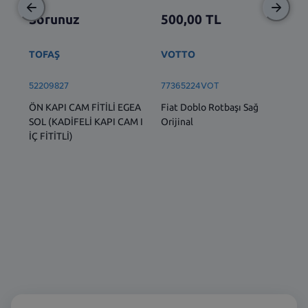
Sorunuz
500,00
TL
2.
TOFAŞ
VOTTO
BS
52209827
77365224VOT
77
ÖN KAPI CAM FİTİLİ EGEA
Fiat Doblo Rotbaşı Sağ
Ön 
SOL (KADİFELİ KAPI CAM I
Orijinal
1.6
İÇ FİTİTLİ)
Dob
Lin