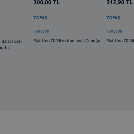
300,00
TL
312,90
TL
TOFAŞ
TOFAŞ
7698809
7698808
Fiat Uno 70 Vites Kumanda Çubuğu
Fiat Uno 70 V
 Balata Seti
po 1.4