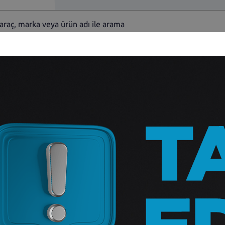
Vites Kumanda 
Uno70
1.614,52
₺