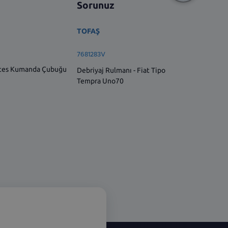
Sorunuz
Sorun
TOFAŞ
TOFAŞ
7681283V
7662270
ites Kumanda Çubuğu
Debriyaj Rulmanı - Fiat Tipo
Debriyaj 
Tempra Uno70
Fiat Un