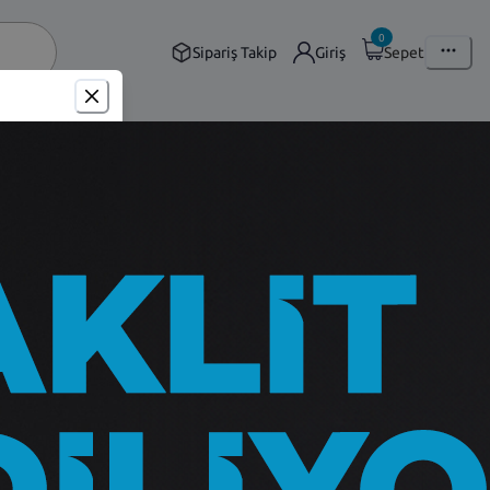
0
Sipariş Takip
Giriş
Sepet
Çubuk Seti Takım - Fiat