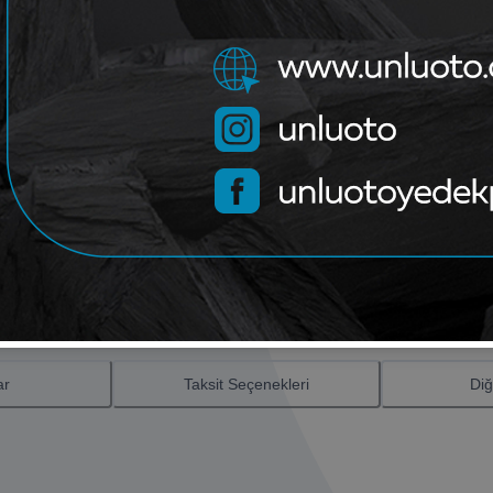
Bu ürün
1
adet olarak satılma
Paylaş
Ürün Bilgileri
ar
Taksit Seçenekleri
Diğ