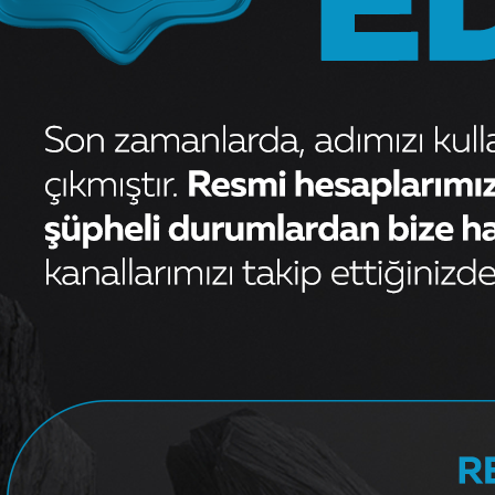
OEM
7698809DEKAR
Debriyaj Şanzum
Kategori
DEKAR
Marka
Yorum (
0
)
Sepete Ekle
Garanti ve iade koşulları
Stokta Var