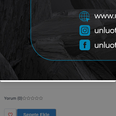
464,51
₺
397,15
₺
OEM
7046
Kategori
SERKAR
Marka
Yorum (
0
)
Sepete Ekle