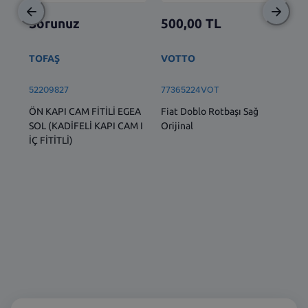
Sorunuz
500,00
TL
2.
TOFAŞ
VOTTO
BS
52209827
77365224VOT
77
ÖN KAPI CAM FİTİLİ EGEA
Fiat Doblo Rotbaşı Sağ
Ön 
SOL (KADİFELİ KAPI CAM I
Orijinal
1.6
İÇ FİTİTLİ)
Dob
Lin