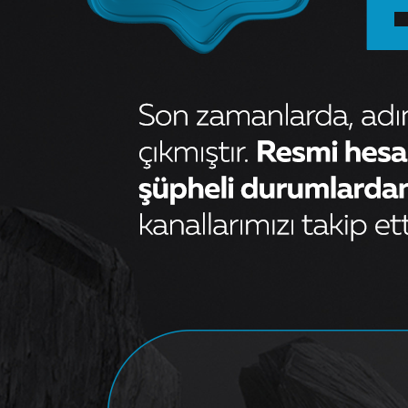
DOBLO III 1.3 MJT TURBO
HORTUMU KÜÇÜK METAL
BORU HARİÇ