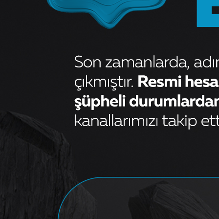
ARKA TAMPON REFLEKTORU
SAG DOBLO III
Sorunuz
OEM
DEKAR DK1811
Kategori