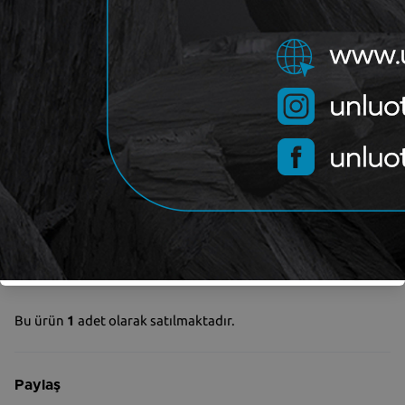
DEKAR
Marka
Yorum (
0
)
Gelince Haber Ver
Garanti ve iade koşulları
Stokta Yok
Bu ürün
1
adet olarak satılmaktadır.
Paylaş