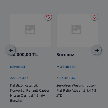
40.000,00
TL
Sorunuz
So
RENAULT
MOTORTEC
TO
208A07139R
77362543MOT
522
Katalizör Katalitik
Servofren Westinghouse -
ÖN 
Konvertör Renault Captur
Fiat Palio Albea 1.2 1.4 1.3
SOL
Nissan Qashgai 1,6 16V
JTD
İÇ 
Benzinli