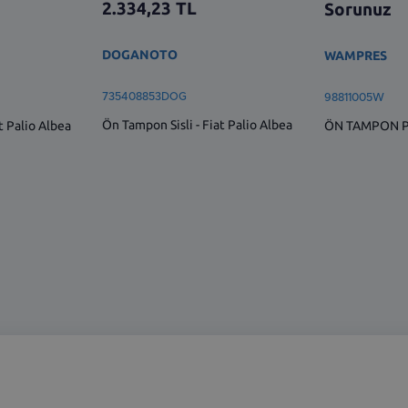
2.334,23
TL
Sorunuz
DOGANOTO
WAMPRES
735408853DOG
98811005W
Ön Tampon Sisli - Fiat Palio Albea
t Palio Albea
ÖN TAMPON PO