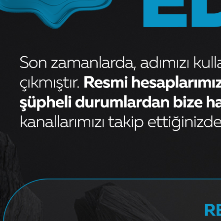
OEM
735415332T
Kaporta
Kategori
TURSAN
Marka
Yorum (
0
)
Gelince Haber
Garanti ve iade koşulları
Stokta Yok