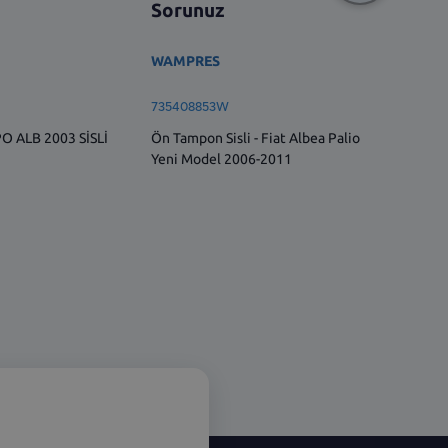
Sorunuz
Sorun
WAMPRES
VM
735408853W
7353274
 ALB 2003 SİSLİ
Ön Tampon Sisli - Fiat Albea Palio
Sol Dış 
Yeni Model 2006-2011
(Manuel)