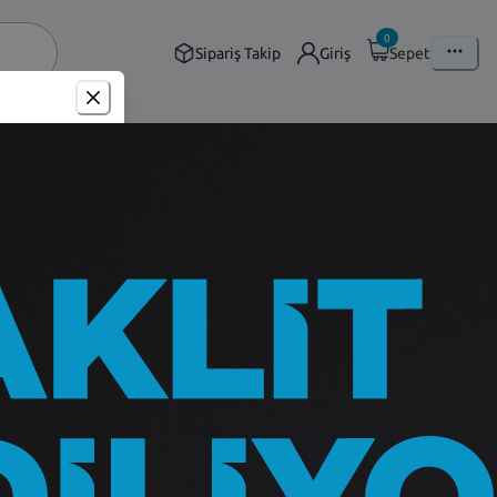
0
Sipariş Takip
Giriş
Sepet
ik Dış Yan - Fiat Palio Albea