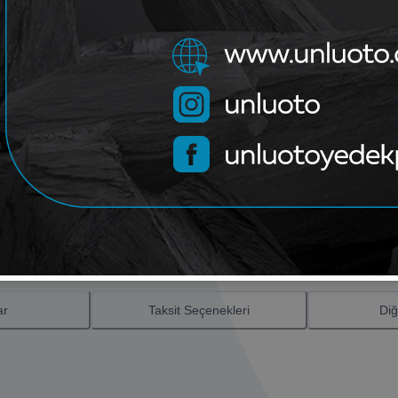
Bu ürün
1
adet olarak satılma
Paylaş
Ürün Bilgileri
ar
Taksit Seçenekleri
Diğ