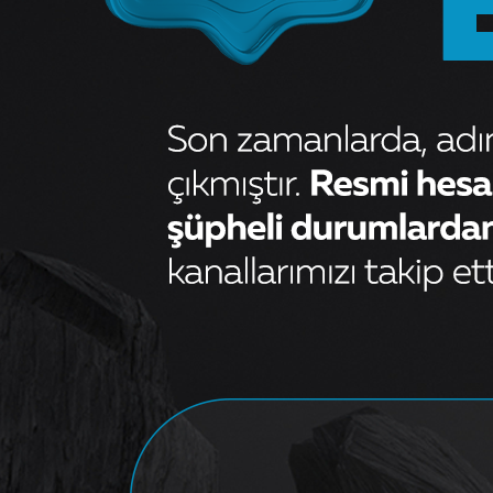
Ön Fren Diski (Tane) Fiorino
Linea Tempra Tipo 2000
2.250,00
₺
OEM
46401356MGA