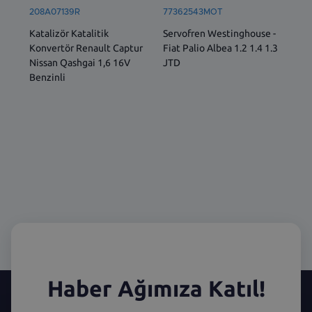
208A07139R
77362543MOT
522
Katalizör Katalitik
Servofren Westinghouse -
ÖN 
Konvertör Renault Captur
Fiat Palio Albea 1.2 1.4 1.3
SOL
Nissan Qashgai 1,6 16V
JTD
İÇ 
Benzinli
Haber Ağımıza Katıl!