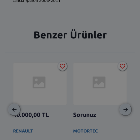
Benzer Ürünler
40.000,00
TL
Sorunuz
So
RENAULT
MOTORTEC
TO