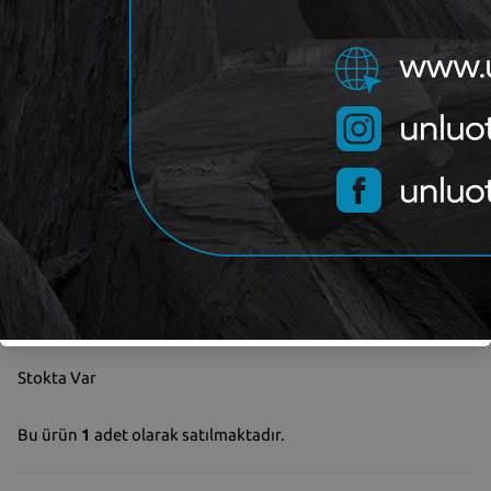
Kategori
MGA
Marka
Yorum (
0
)
Sepete Ekle
Garanti ve iade koşulları
Stokta Var
Bu ürün
1
adet olarak satılmaktadır.