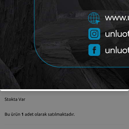
Kategori
BEREN
Marka
Yorum (
0
)
Sepete Ekle
Garanti ve iade koşulları
Stokta Var
Bu ürün
1
adet olarak satılmaktadır.