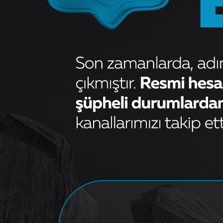
Ön Amortisör Takozu 5 Delik -
Tofaş Doğan Kartal Şahin
301,07
₺
OEM
5933818B