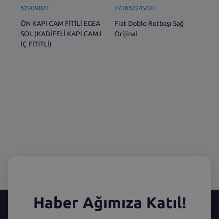
52209827
77365224VOT
77
ÖN KAPI CAM FİTİLİ EGEA
Fiat Doblo Rotbaşı Sağ
Ön 
SOL (KADİFELİ KAPI CAM I
Orijinal
1.6
İÇ FİTİTLİ)
Dob
Lin
Haber Ağımıza Katıl!