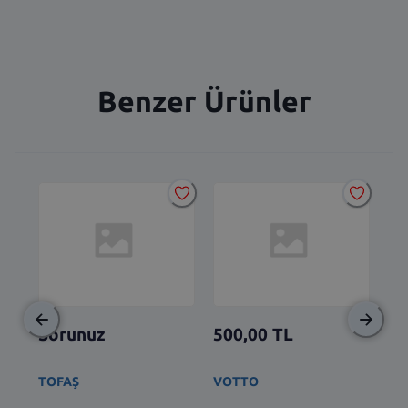
Benzer Ürünler
Sorunuz
500,00
TL
2.
TOFAŞ
VOTTO
BS