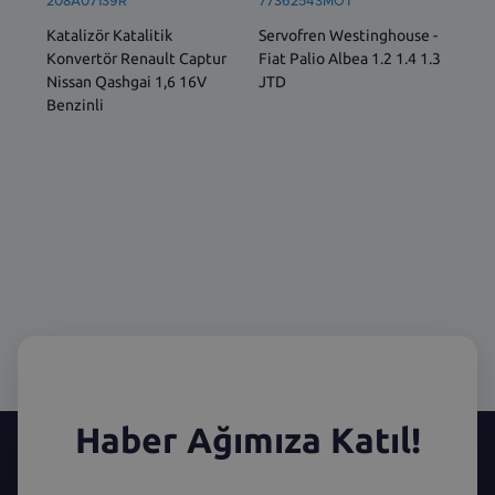
208A07139R
77362543MOT
522
Katalizör Katalitik
Servofren Westinghouse -
ÖN 
Konvertör Renault Captur
Fiat Palio Albea 1.2 1.4 1.3
SOL
Nissan Qashgai 1,6 16V
JTD
İÇ 
Benzinli
Haber Ağımıza Katıl!