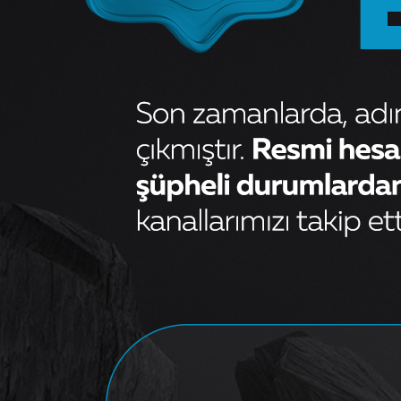
MOTOR PISTON+SEGMANI (
RIKEN ) 87,50+0,50mm CAP
MONDEO 2,0 MAZDA 6 2,0I
16V ATE
Sorunuz