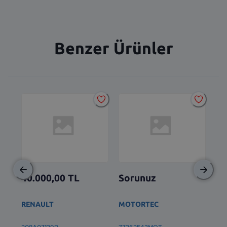
Benzer Ürünler
40.000,00
TL
Sorunuz
So
RENAULT
MOTORTEC
TO