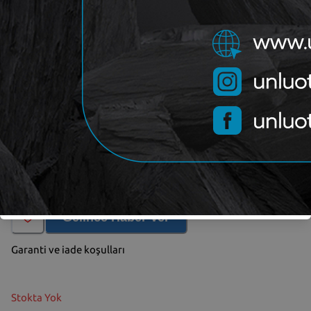
OEM
KINGPISTON 18-2510313
Kategori
KING-PISTON
Marka
Yorum (
0
)
Gelince Haber Ver
Garanti ve iade koşulları
Stokta Yok