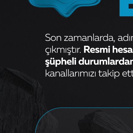
MAZOT FİLTRESİ KUTUSU
2.777,30
₺
OEM
164005420RB
Kategori