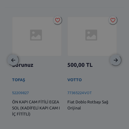
Sorunuz
500,00
TL
2.
TOFAŞ
VOTTO
BS
52209827
77365224VOT
77
ÖN KAPI CAM FİTİLİ EGEA
Fiat Doblo Rotbaşı Sağ
Ön 
SOL (KADİFELİ KAPI CAM I
Orijinal
1.6
İÇ FİTİTLİ)
Dob
Lin