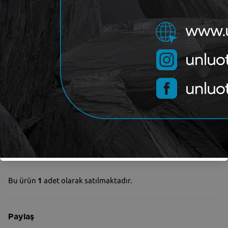
BOSCH
Marka
Yorum (
0
)
Sepete Ekle
Garanti ve iade koşulları
Stokta Var
Bu ürün
1
adet olarak satılmaktadır.
Paylaş