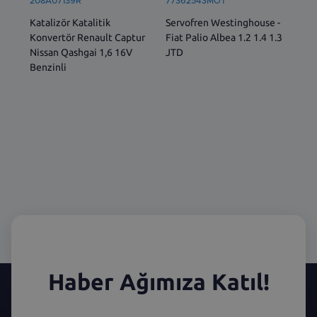
208A07139R
77362543MOT
522
Katalizör Katalitik
Servofren Westinghouse -
ÖN 
Konvertör Renault Captur
Fiat Palio Albea 1.2 1.4 1.3
SOL
Nissan Qashgai 1,6 16V
JTD
İÇ 
Benzinli
Haber Ağımıza Katıl!