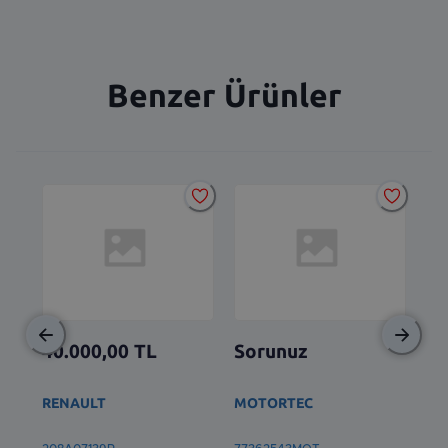
Benzer Ürünler
40.000,00
TL
Sorunuz
So
RENAULT
MOTORTEC
TO