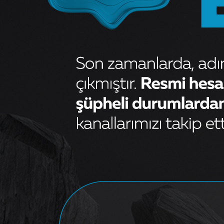
FREN BALATASI ÖN CLİO III
MD DC LOGAN MCV DC
LODGY CLİO IV K9K H4M
MİCRA SHİFT
2.459,48
₺