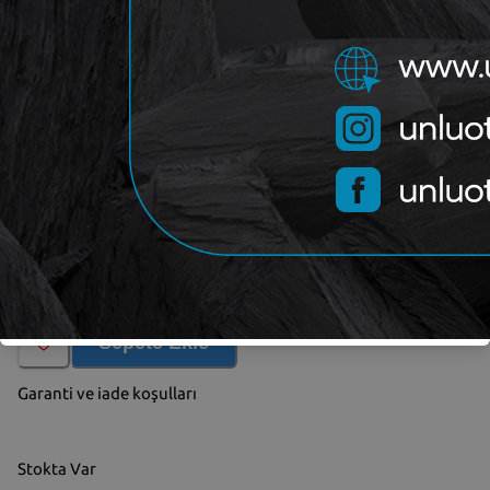
OEM
410608481RB
Kategori
BESER
Marka
Yorum (
0
)
Sepete Ekle
Garanti ve iade koşulları
Stokta Var