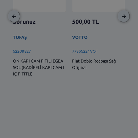
Sorunuz
500,00
TL
2.
TOFAŞ
VOTTO
BS
52209827
77365224VOT
77
ÖN KAPI CAM FİTİLİ EGEA
Fiat Doblo Rotbaşı Sağ
Ön 
SOL (KADİFELİ KAPI CAM I
Orijinal
1.6
İÇ FİTİTLİ)
Dob
Lin