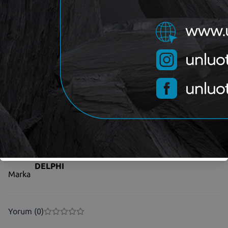
1.986,88
₺
1.471,06
₺
OEM
DELPHI LP1837
Kategori
DELPHI
Marka
Yorum (
0
)