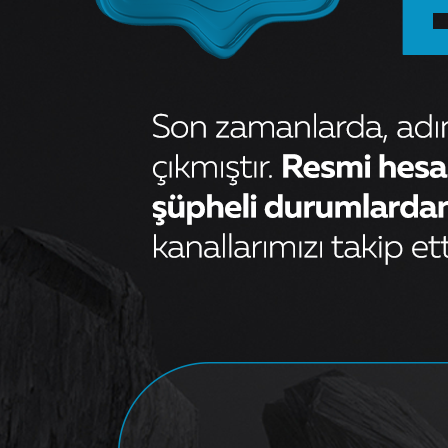
ÖN BALATA FİŞLİ CADDY III 04
GOLF IV V VI 97 JETTA PASSAT
05 POLO 09 OCT