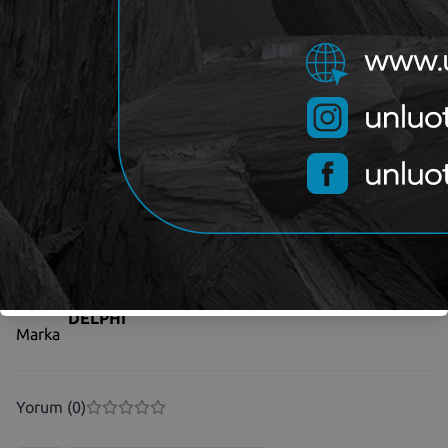
IKAZ
Sorunuz
OEM
DELPHI LP2103
Kategori
DELPHI
Marka
Yorum (
0
)