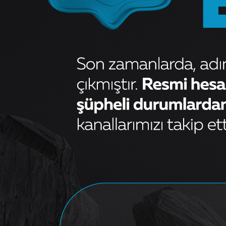
FREN BALATASI ARKA
TOYOTA AURIS 1.4 D4D 1.6 07-
COROLLA 1.4 D4D 1.6 07-12