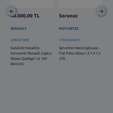
40.000,00
TL
Sorunuz
So
RENAULT
MOTORTEC
TO
208A07139R
77362543MOT
522
Katalizör Katalitik
Servofren Westinghouse -
ÖN 
Konvertör Renault Captur
Fiat Palio Albea 1.2 1.4 1.3
SOL
Nissan Qashgai 1,6 16V
JTD
İÇ 
Benzinli