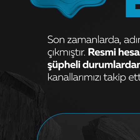
Fiat Uno 60 Motor Takozu
Orijinal
578,57
₺
480,00
₺