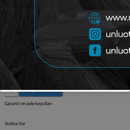
OEM
7667850
Kategori
TOFAŞ
Marka
Yorum (
0
)
Sepete Ekle
Garanti ve iade koşulları
Stokta Var