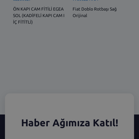
ÖN KAPI CAM FİTİLİ EGEA
Fiat Doblo Rotbaşı Sağ
Ön 
SOL (KADİFELİ KAPI CAM I
Orijinal
1.6
İÇ FİTİTLİ)
Dob
Lin
Haber Ağımıza Katıl!