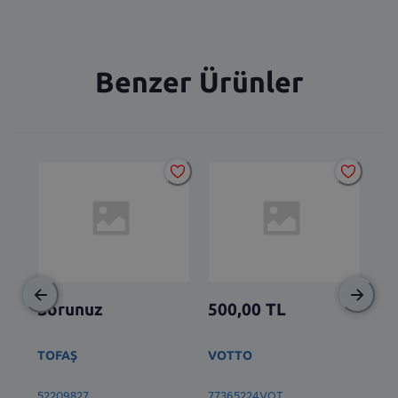
Benzer Ürünler
Sorunuz
500,00
TL
2.
TOFAŞ
VOTTO
BS
52209827
77365224VOT
77