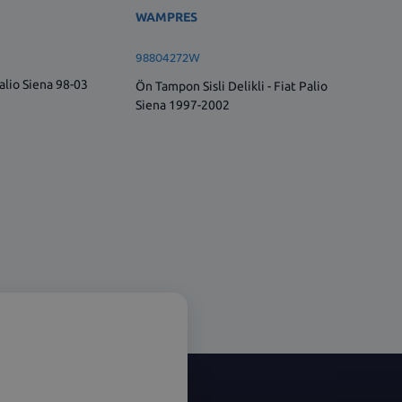
WAMPRES
WAMPR
98804272W
735260
Palio Siena 98-03
Ön Tampon Sisli Delikli - Fiat Palio
Ön Tampo
Siena 1997-2002
Palio Si