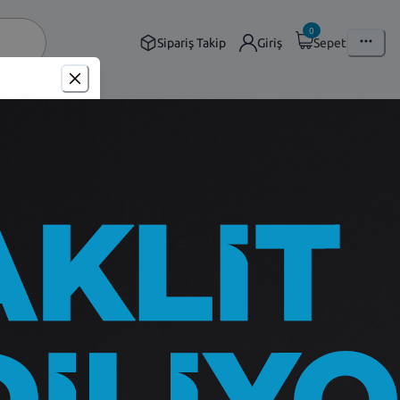
0
Sipariş Takip
Giriş
Sepet
 Arka Çamurluk