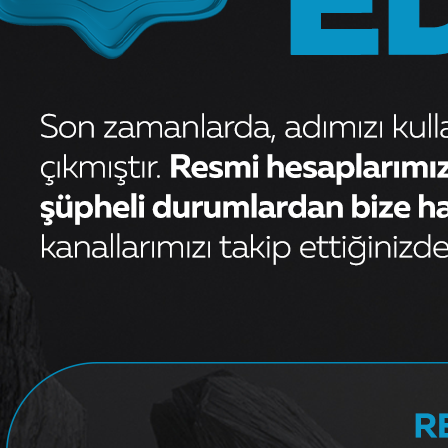
OEM
98806403
Kaporta
Kategori
TOFAŞ
Marka
Yorum (
0
)
Gelince Haber
Garanti ve iade koşulları
Stokta Yok
Bu ürün
1
adet olarak satılma