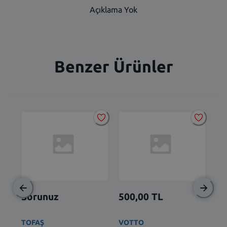
Açıklama Yok
Benzer Ürünler
Sorunuz
500,00
TL
2.
TOFAŞ
VOTTO
BS