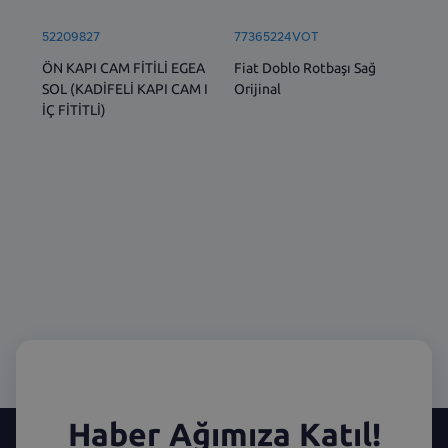
52209827
77365224VOT
77
ÖN KAPI CAM FİTİLİ EGEA
Fiat Doblo Rotbaşı Sağ
Ön 
SOL (KADİFELİ KAPI CAM I
Orijinal
1.6
İÇ FİTİTLİ)
Dob
Lin
Haber Ağımıza Katıl!