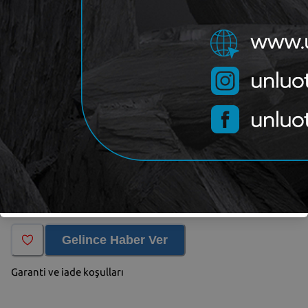
Sorunuz
OEM
7306
Kategori
SERKAR
Marka
Yorum (
0
)
Gelince Haber Ver
Garanti ve iade koşulları