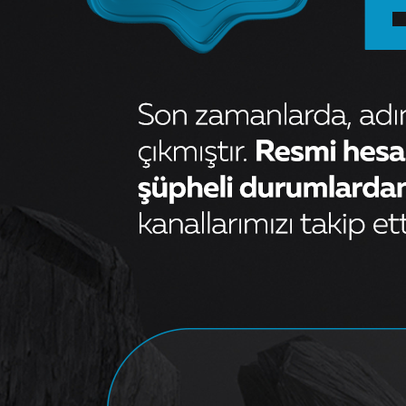
Benzin (Yakıt) Pompası Komple
(Şamandıralı)1.4 Fire 8v - Fiat
Linea Albea
Sorunuz