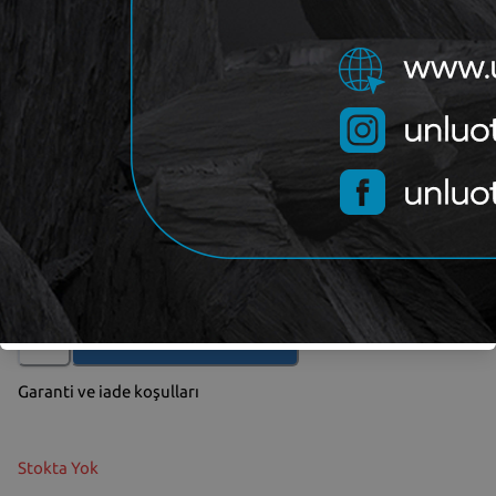
OEM
51782427
Yakıt Aksamı
Kategori
TOFAŞ
Marka
Yorum (
0
)
Gelince Haber Ver
Garanti ve iade koşulları
Stokta Yok