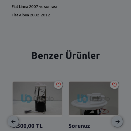
Benzer Ürünler
So
TO
2.500,00
TL
Sorunuz
517