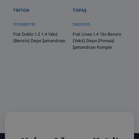
Ben
TRITON
TOFAŞ
Kom
Fir
51709819TRI
51807005
Fiat Doblo 1.2 1.4 Yakıt
Fiat Linea 1.4 16v Benzin
(Benzin) Depo Şamandırası
(Yakıt) Depo (Pompa)
Şamandırası Komple