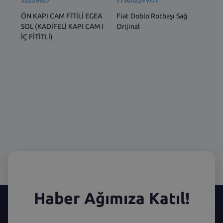
52209827
77365224VOT
77
ÖN KAPI CAM FİTİLİ EGEA
Fiat Doblo Rotbaşı Sağ
Ön 
SOL (KADİFELİ KAPI CAM I
Orijinal
1.6
İÇ FİTİTLİ)
Dob
Lin
Haber Ağımıza Katıl!