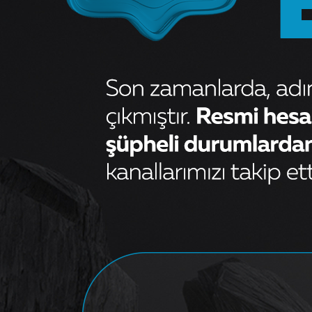
ARKA SASI AMORTISOR
MERCEDES AXOR- ACTROS
1831-1835 -1840-1843-1853-
1857
Sorunuz