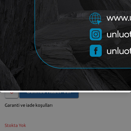
OEM
KRAFTVOLL 15040019
Kategori
KRAFTVOLL-AMORTISOR-AV
Marka
Yorum (
0
)
Gelince Haber Ver
Garanti ve iade koşulları
Stokta Yok