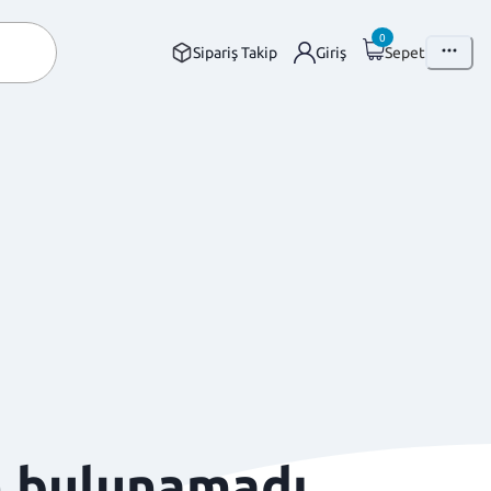
0
Sipariş Takip
Giriş
Sepet
n bulunamadı