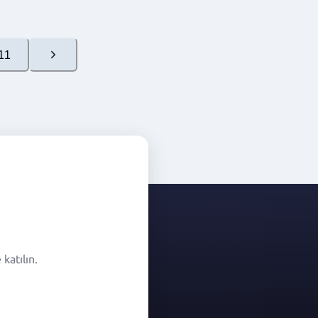
11
katılın.