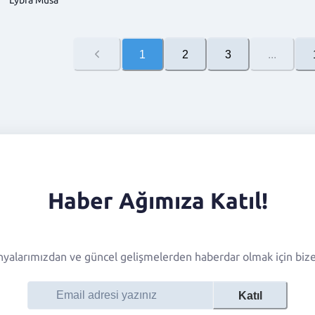
Lybra Musa
1
2
3
...
Haber Ağımıza Katıl!
alarımızdan ve güncel gelişmelerden haberdar olmak için bize 
Katıl