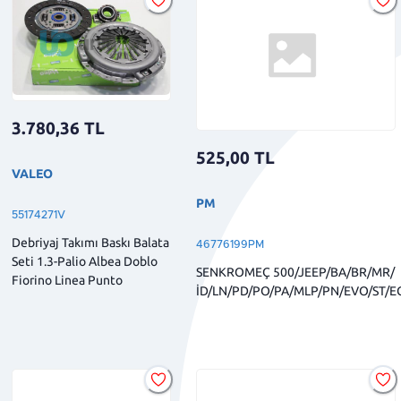
3.780,36
TL
525,00
TL
VALEO
PM
55174271V
Debriyaj Takımı Baskı Balata
46776199PM
Seti 1.3-Palio Albea Doblo
SENKROMEÇ 500/JEEP/BA/BR/MR/
Fiorino Linea Punto
İD/LN/PD/PO/PA/MLP/PN/EVO/ST/E