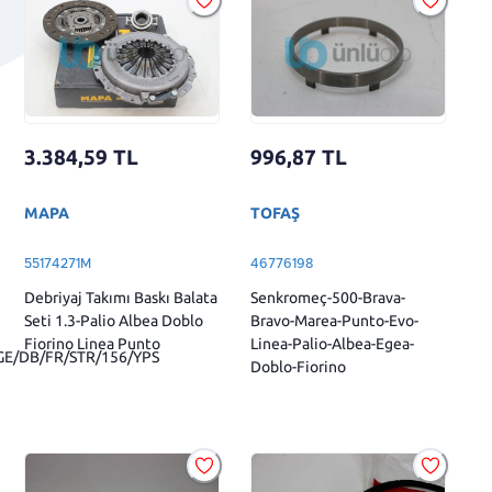
3.384,59
TL
996,87
TL
MAPA
TOFAŞ
55174271M
46776198
Debriyaj Takımı Baskı Balata
Senkromeç-500-Brava-
Seti 1.3-Palio Albea Doblo
Bravo-Marea-Punto-Evo-
Fiorino Linea Punto
Linea-Palio-Albea-Egea-
GE/DB/FR/STR/156/YPS
Doblo-Fiorino