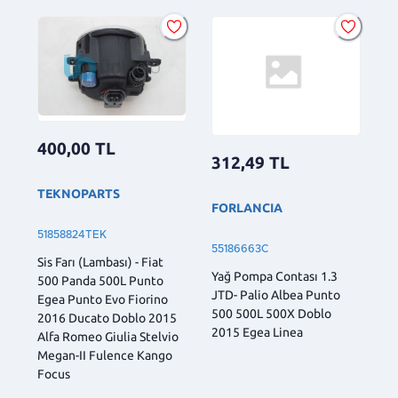
400,00
TL
312,49
TL
TEKNOPARTS
FORLANCIA
51858824TEK
55186663C
Sis Farı (Lambası) - Fiat
Yağ Pompa Contası 1.3
500 Panda 500L Punto
JTD- Palio Albea Punto
Egea Punto Evo Fiorino
500 500L 500X Doblo
2016 Ducato Doblo 2015
2015 Egea Linea
Alfa Romeo Giulia Stelvio
Megan-II Fulence Kango
Focus