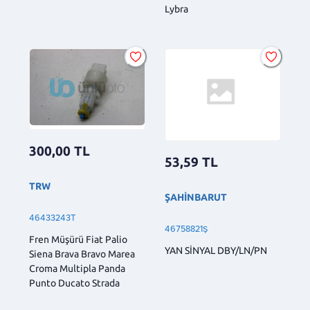
Lybra
300,00
TL
53,59
TL
TRW
ŞAHİNBARUT
46433243T
46758821Ş
Fren Müşürü Fiat Palio
YAN SİNYAL DBY/LN/PN
Siena Brava Bravo Marea
Croma Multipla Panda
Punto Ducato Strada