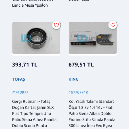
Lancia Musa Ypsilon
393,71
TL
679,51
TL
TOFAŞ
KING
71740977
46776774K
Gergi Rulmanı - Tofaş
Kol Yatak Takımı Standart
Doğan Kartal Şahin SLX
Ölçü 1.2 8v 1.4 16v - Fiat
Fiat Tipo Tempra Uno
Palio Siena Albea Doblo
Palio Siena Albea Pandla
Fiorino Stilo Strada Panda
Doblo Scudo Punto
500 Linea İdea Evo Egea