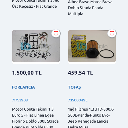
Motor Conta Takım 1.3 Alt
Albea Bravo Marea Brava
Üst Keçesiz - Fiat Grande
Doblo Strada Panda
Multipla
1.500,00
TL
459,54
TL
FORLANCIA
TOFAŞ
71753908F
73500049E
Motor Conta Takımı 1.3
Yağ Filtresi 1.3 JTD-500X-
Euro 5 - Fiat Linea Egea
500L-Panda-Punto Evo-
Fiorino Doblo 500L Strada
Jeep Renegade Lancia
Grande Punto İdea 500
Delta Musa