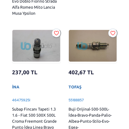
Evo Doblo Fiorino Strada
Alfa Romeo Mito Lancia
Musa Ypsilon
237,00
TL
402,67
TL
İNA
TOFAŞ
46475925I
55188857
Subap Fincanı Tapeti 1.3
Buji Orijinal-500-500L-
1.6 - Fiat 500 500X 500L
İdea-Bravo-Panda-Palio-
Croma Freemont Grande
Albea-Punto-Stilo-Evo-
Punto İdea Linea Bravo
Egea-