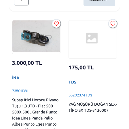
3.000,00
TL
175,00
TL
İNA
TDS
73501138I
55202374TDS
Subap İtici Horozu Piyano
YAĞ MÜŞÜRÜ DOĞAN SLX-
Tuşu 1.3 JTD - Fiat 500
TİPO SX TDS-3130007
500X 500L Grande Punto
İdea Linea Panda Palio
Albea Punto Egea Punto