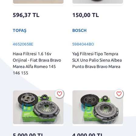
596,37
TL
150,00
TL
TOFAŞ
BOSCH
46520658E
5984044BO
Hava Filtresi 1.6 16v
Yağ Filtresi-Tipo Tempra
Orijinal - Fiat Brava Bravo
SLX Uno Palio Siena Albea
Marea Alfa Romeo 145
Punto Brava Bravo Marea
146 155
5.000,00
TL
4.000,00
TL