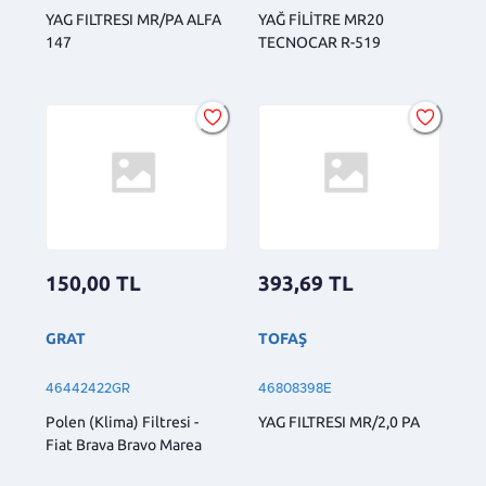
YAG FILTRESI MR/PA ALFA
YAĞ FİLİTRE MR20
147
TECNOCAR R-519
150,00
TL
393,69
TL
GRAT
TOFAŞ
46442422GR
46808398E
Polen (Klima) Filtresi -
YAG FILTRESI MR/2,0 PA
Fiat Brava Bravo Marea