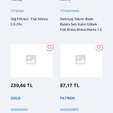
71736159
71740079MA
Yağ Filtresi - Fiat Marea
Debriyaj Takımı Baskı
2.0 20v
Balata Seti Kalın Göbek-
Fiat Bravo Brava Marea 1.6
230,66
TL
87,17
TL
GOLD
FILTRON
46808398G
46808398FIL