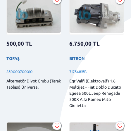
500,00
TL
6.750,00
TL
TOFAŞ
BITRON
359000700010
71754815B
Alternatör Diyot Grubu (Tarak
Egr Valfi (Elektrovalf) 1.6
Tablası) Üniversal
Multijet - Fiat Doblo Ducato
Egeea 500L Jeep Renegade
500X Alfa Romeo Mito
Giulietta