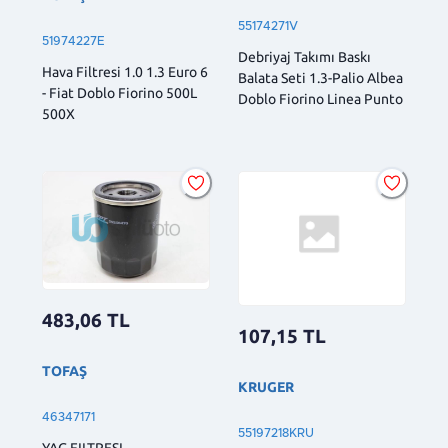
55174271V
51974227E
Debriyaj Takımı Baskı
Hava Filtresi 1.0 1.3 Euro 6
Balata Seti 1.3-Palio Albea
- Fiat Doblo Fiorino 500L
Doblo Fiorino Linea Punto
500X
483,06
TL
107,15
TL
TOFAŞ
KRUGER
46347171
55197218KRU