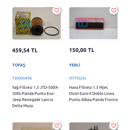
150,00
TL
459,54
TL
YERLİ
TOFAŞ
51775324L
73500049E
Hava Filtresi 1.3 Mjet
Yağ Filtresi 1.3 JTD-500X-
Dizel Euro-4 Doblo Linea
500L-Panda-Punto Evo-
Punto Albea Panda Fiorino
Jeep Renegade Lancia
Delta Musa