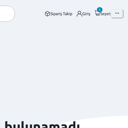
0
Sipariş Takip
Giriş
Sepet
n bulunamadı