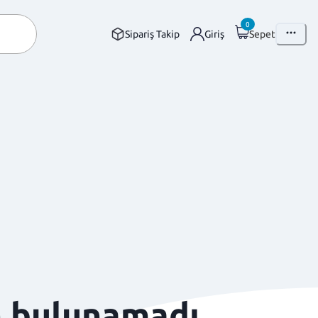
0
Sipariş Takip
Giriş
Sepet
n bulunamadı