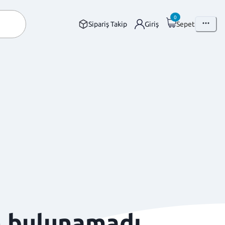
0
Sipariş Takip
Giriş
Sepet
n bulunamadı