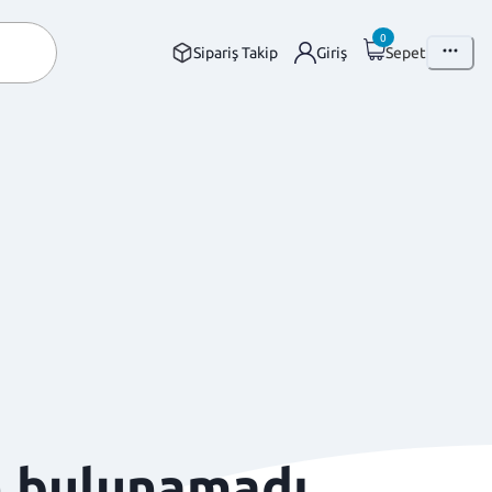
0
Sipariş Takip
Giriş
Sepet
n bulunamadı