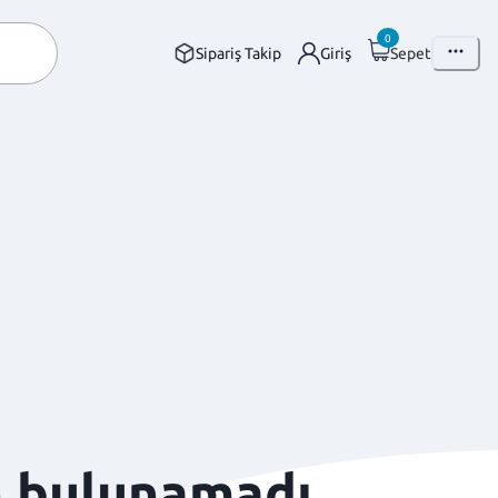
0
Sipariş Takip
Giriş
Sepet
n bulunamadı