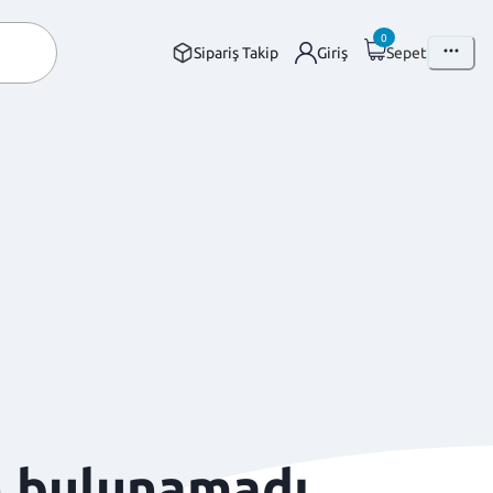
0
Sipariş Takip
Giriş
Sepet
n bulunamadı