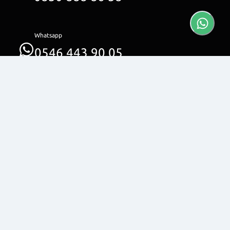
Whatsapp
0546 443 90 05
unluoto.com.tr 2025 (c). Sitedeki tüm görseller ve içerikler
tarafımızca saklı tutulmaktadır.