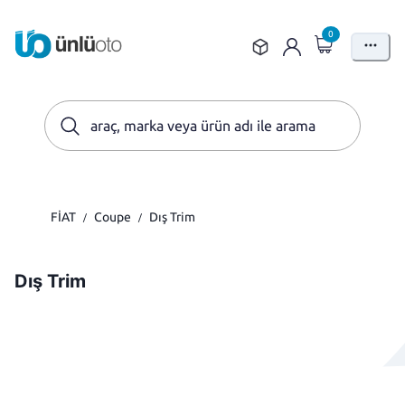
0
FİAT
Coupe
Dış Trim
/
/
Dış Trim