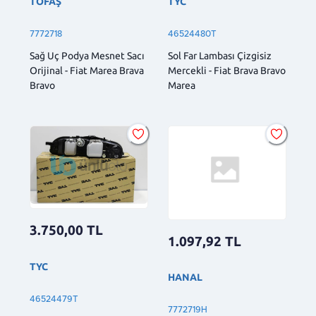
TOFAŞ
TYC
7772718
46524480T
Sağ Uç Podya Mesnet Sacı
Sol Far Lambası Çizgisiz
Orijinal - Fiat Marea Brava
Mercekli - Fiat Brava Bravo
Bravo
Marea
3.750,00
TL
1.097,92
TL
TYC
HANAL
46524479T
7772719H