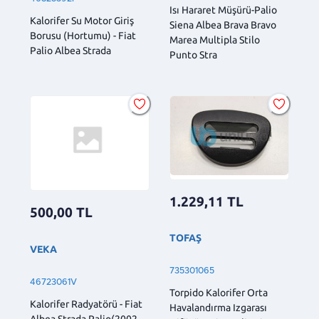
Isı Hararet Müşürü-Palio
Kalorifer Su Motor Giriş
Siena Albea Brava Bravo
Borusu (Hortumu) - Fiat
Marea Multipla Stilo
Palio Albea Strada
Punto Stra
1.229,11
TL
500,00
TL
TOFAŞ
VEKA
735301065
46723061V
Torpido Kalorifer Orta
Kalorifer Radyatörü - Fiat
Havalandırma Izgarası
Albea Strada Palio(2002