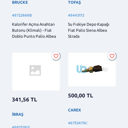
BRUCKE
TOFAŞ
46722666B
46443172
Kalorifer Açma Anahtarı
Su Fıskiye Depo Kapağı
Butonu (Klimalı) - Fiat
Fiat Palio Siena Albea
Doblo Punto Palio Albea
Strada
500,00
TL
341,56
TL
CAREX
İBRAŞ
46753479C
46825392I