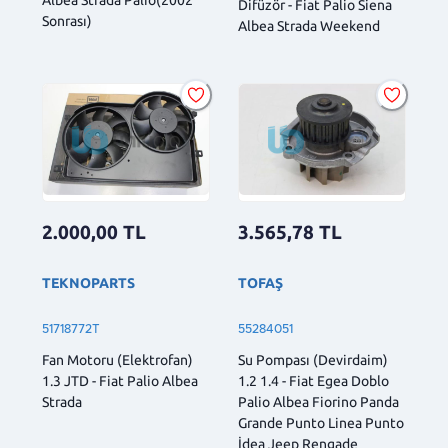
Difüzör - Fiat Palio Siena
Sonrası)
Albea Strada Weekend
2.000,00
TL
3.565,78
TL
TEKNOPARTS
TOFAŞ
51718772T
55284051
Fan Motoru (Elektrofan)
Su Pompası (Devirdaim)
1.3 JTD - Fiat Palio Albea
1.2 1.4 - Fiat Egea Doblo
Strada
Palio Albea Fiorino Panda
Grande Punto Linea Punto
İdea Jeep Rengade