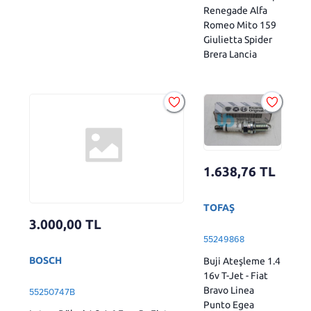
Renegade Alfa
Romeo Mito 159
Giulietta Spider
Brera Lancia
1.638,76
TL
TOFAŞ
3.000,00
TL
55249868
BOSCH
Buji Ateşleme 1.4
16v T-Jet - Fiat
Bravo Linea
55250747B
Punto Egea