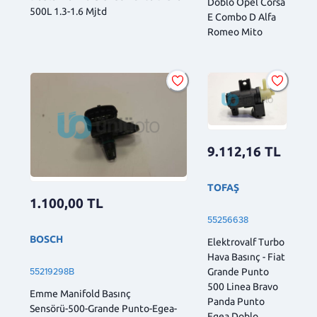
Doblo Opel Corsa
500L 1.3-1.6 Mjtd
E Combo D Alfa
Romeo Mito
9.112,16
TL
TOFAŞ
1.100,00
TL
55256638
BOSCH
Elektrovalf Turbo
Hava Basınç - Fiat
Grande Punto
55219298B
500 Linea Bravo
Emme Manifold Basınç
Panda Punto
Sensörü-500-Grande Punto-Egea-
Egea Doblo