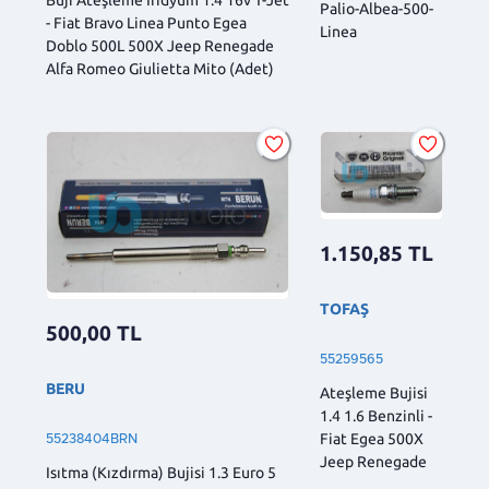
Palio-Albea-500-
- Fiat Bravo Linea Punto Egea
Linea
Doblo 500L 500X Jeep Renegade
Alfa Romeo Giulietta Mito (Adet)
1.150,85
TL
TOFAŞ
500,00
TL
55259565
BERU
Ateşleme Bujisi
1.4 1.6 Benzinli -
Fiat Egea 500X
55238404BRN
Jeep Renegade
Isıtma (Kızdırma) Bujisi 1.3 Euro 5