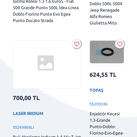
Isıtma Rölesi 1.3 1.6 Euro5 - Fiat
Doblo 500L 500X
500 Grande Punto 500L İdea Linea
Jeep Renegade
Doblo Fiorino Punto Evo Egea
Alfa Romeo
Punto Ducato Strada
Giulietta Mito
624,55
TL
TOFAŞ
700,00
TL
55205036
LASER IRIDIUM
Enjektör Keçesi
1.3-Grande
Punto-Doblo-
55249868LI
Fiorino-Evo-Egea-
Buji Ateşleme Irıdyum 1.4 16v T-Jet