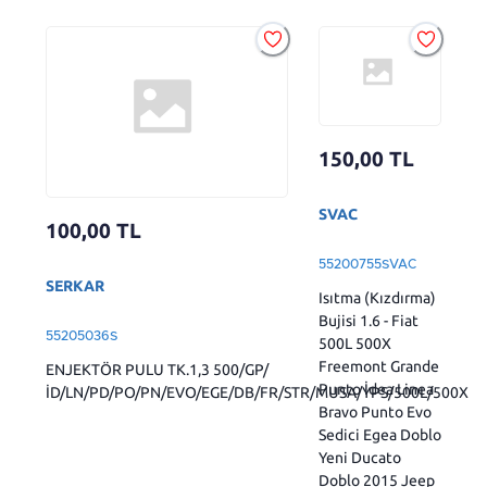
150,00
TL
SVAC
100,00
TL
55200755SVAC
SERKAR
Isıtma (Kızdırma)
Bujisi 1.6 - Fiat
55205036S
500L 500X
Freemont Grande
ENJEKTÖR PULU TK.1,3 500/GP/
Punto İdea Linea
İD/LN/PD/PO/PN/EVO/EGE/DB/FR/STR/MUSA/YPS/500L/500X
Bravo Punto Evo
Sedici Egea Doblo
Yeni Ducato
Doblo 2015 Jeep