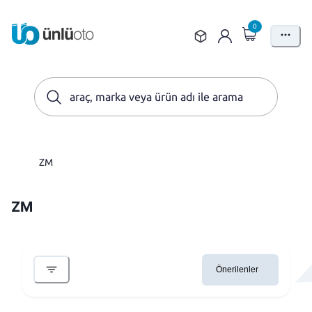
0
ZM
ZM