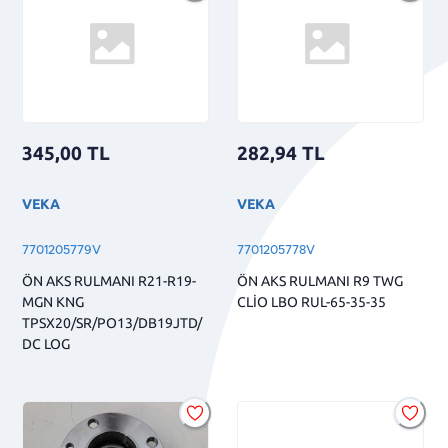
345,00
TL
282,94
TL
VEKA
VEKA
7701205779V
7701205778V
ÖN AKS RULMANI R21-R19-
ÖN AKS RULMANI R9 TWG
MGN KNG
CLİO LBO RUL-65-35-35
TPSX20/SR/PO13/DB19JTD/
DC LOG