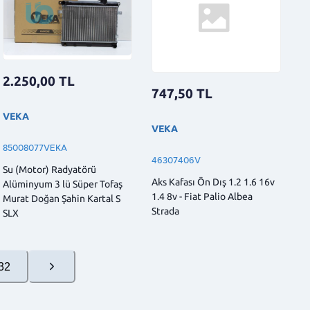
2.250,00
TL
747,50
TL
VEKA
VEKA
85008077VEKA
46307406V
Su (Motor) Radyatörü
Aks Kafası Ön Dış 1.2 1.6 16v
Alüminyum 3 lü Süper Tofaş
1.4 8v - Fiat Palio Albea
Murat Doğan Şahin Kartal S
Strada
SLX
32