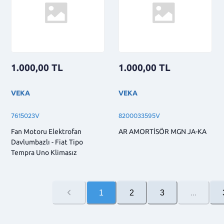
1.000,00
TL
1.000,00
TL
VEKA
VEKA
7615023V
8200033595V
Fan Motoru Elektrofan
AR AMORTİSÖR MGN JA-KA
Davlumbazlı - Fiat Tipo
Tempra Uno Klimasız
1
2
3
...