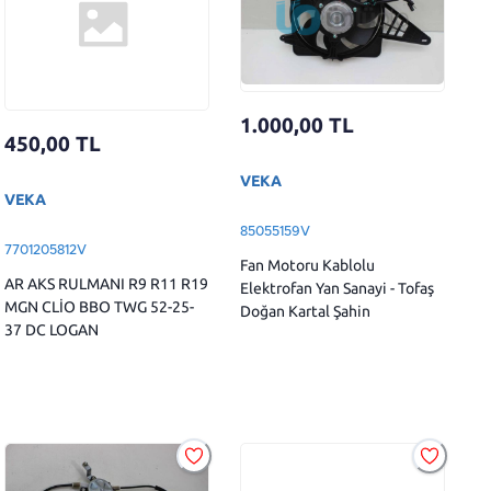
1.000,00
TL
450,00
TL
VEKA
VEKA
85055159V
7701205812V
Fan Motoru Kablolu
AR AKS RULMANI R9 R11 R19
Elektrofan Yan Sanayi - Tofaş
MGN CLİO BBO TWG 52-25-
Doğan Kartal Şahin
37 DC LOGAN