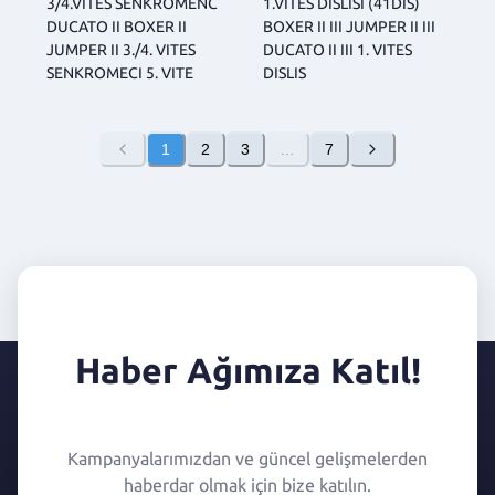
3/4.VITES SENKROMENC
1.VITES DISLISI (41DIS)
DUCATO II BOXER II
BOXER II III JUMPER II III
JUMPER II 3./4. VITES
DUCATO II III 1. VITES
SENKROMECI 5. VITE
DISLIS
1
2
3
...
7
Haber Ağımıza Katıl!
Kampanyalarımızdan ve güncel gelişmelerden
haberdar olmak için bize katılın.