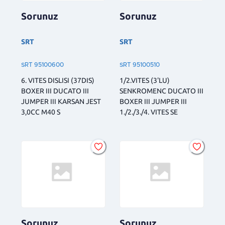
Sorunuz
Sorunuz
SRT
SRT
SRT 95100600
SRT 95100510
6. VITES DISLISI (37DIS)
1/2.VITES (3'LU)
BOXER III DUCATO III
SENKROMENC DUCATO III
JUMPER III KARSAN JEST
BOXER III JUMPER III
3,0CC M40 S
1./2./3./4. VITES SE
Sorunuz
Sorunuz