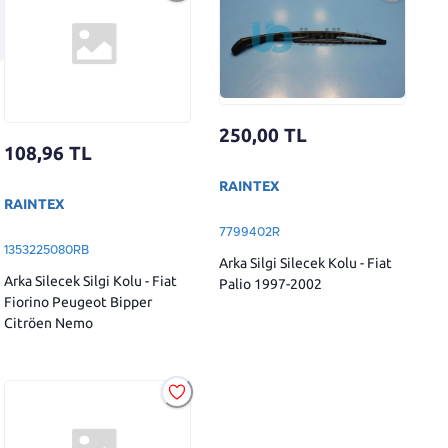
250,00
TL
108,96
TL
RAINTEX
RAINTEX
7799402R
1353225080RB
Arka Silgi Silecek Kolu - Fiat
Arka Silecek Silgi Kolu - Fiat
Palio 1997-2002
Fiorino Peugeot Bipper
Citröen Nemo