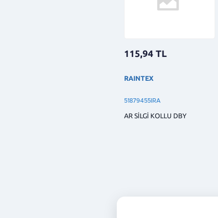
115,94
TL
RAINTEX
51879455IRA
AR SİLGİ KOLLU DBY