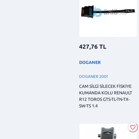
427,76
TL
DOGANER
DOGANER 2001
CAM SİLGİ SİLECEK FİSKİYE
KUMANDA KOLU RENAULT
R12 TOROS GTS-TL-TN-TX-
SW-TS 1.4