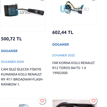
602,44
TL
500,72
TL
DOGANER
DOGANER
DOGANER 2022
DOGANER 3009
FAR KORNA KOLU RENAULT
R12 TOROS SW-TS- 1.4
CAM SİLGİ SİLECEK FİSKİYE
19902000
KUMANDA KOLU RENAULT
R9 -R11 BROADWAY-FLASH-
RAİNBOW 1.